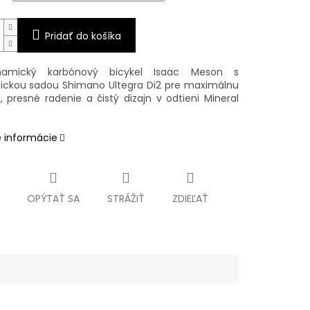
Pridať do košíka
namický karbónový bicykel Isaac Meson s
nickou sadou Shimano Ultegra Di2 pre maximálnu
, presné radenie a čistý dizajn v odtieni Mineral
é informácie
OPÝTAŤ SA
STRÁŽIŤ
ZDIEĽAŤ