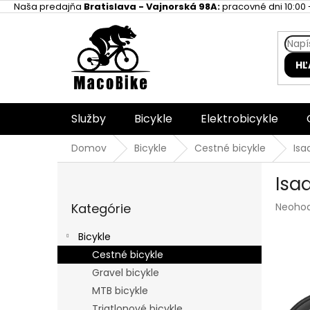
Prejsť
Naša predajňa
Bratislava - Vajnorská 98A:
pracovné dni 10:00 -
na
obsah
HĽ
Služby
Bicykle
Elektrobicykle
Domov
Bicykle
Cestné bicykle
Isa
B
Isa
o
Preskočiť
č
Prieme
Kategórie
Neoho
kategórie
n
hodnot
ý
produk
Bicykle
p
je
Cestné bicykle
a
0,0
z
Gravel bicykle
n
5
e
MTB bicykle
hviezdi
l
Triatlonové bicykle