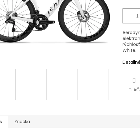
Aerody
elektro
rýchlosť
White.
Detailn
TLAČ
s
Značka