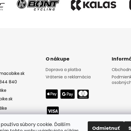
O nákupe
Informá
Doprava a platba
Obchodn
macobike.sk
Vrátenie a reklamácia
Podmienk
844 840
osobných
ike
ike.sk
ike
používa súbory cookie. Ďalším
Odmietnuť
ím tohto webu vyjadrujete súhlas