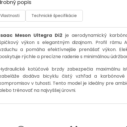
drobný popis
Vlastnosti
Technické špecifikácie
Isaac Meson Ultegra Di2
je aerodynamický karbónov
špičkový výkon s elegantným dizajnom. Profil rámu 
vzduchu a pomáha efektívnejšie prenášať výkon. Ele
poskytuje rýchle a precízne radenie s minimálnou údržbo
Hydraulické kotúčové brzdy zabezpečia maximálnu ist
kabeláže dodáva bicyklu čistý vzhľad a karbónové
kompromisov v tuhosti. Tento model je ideálny pre ambi
alebo trénovať na najvyššej úrovni.