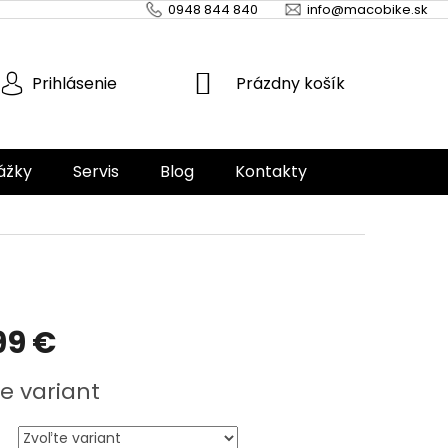
0948 844 840
info@macobike.sk
NÁKUPNÝ
Prázdny košík
Prihlásenie
KOŠÍK
ážky
Servis
Blog
Kontakty
99 €
ová
e variant