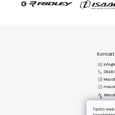
Z
á
p
ä
t
Kontakt
i
e
info
@
0948 
MacoB
macob
MacoB
Tento web 
prechádzan