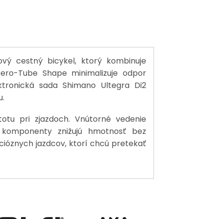
ý cestný bicykel, ktorý kombinuje
Aero-Tube Shape minimalizuje odpor
ktronická sada Shimano Ultegra Di2
u.
otu pri zjazdoch. Vnútorné vedenie
 komponenty znižujú hmotnosť bez
cióznych jazdcov, ktorí chcú pretekať