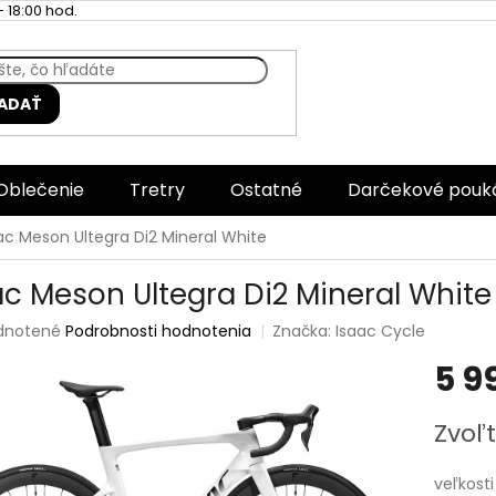
 18:00 hod.
ADAŤ
Oblečenie
Tretry
Ostatné
Darčekové pouk
ac Meson Ultegra Di2 Mineral White
ac Meson Ultegra Di2 Mineral White
rné
dnotené
Podrobnosti hodnotenia
Značka:
Isaac Cycle
enie
5 9
tu
Jednotk
Zvoľt
cena:
čiek.
veľkosti