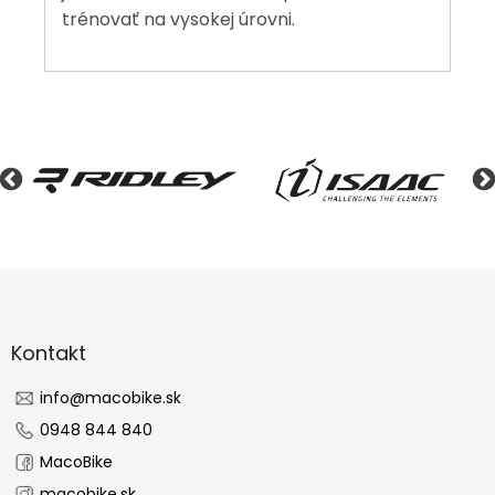
trénovať na vysokej úrovni.
Z
á
p
ä
Kontakt
t
i
info
@
macobike.sk
e
0948 844 840
MacoBike
macobike.sk