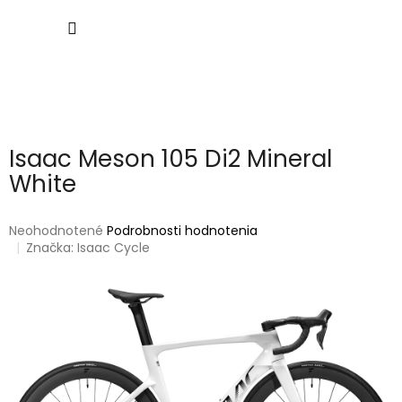
Prejsť
NÁKU
na
obsah
KOŠÍK
Isaac Meson 105 Di2 Mineral
White
Priemerné
Neohodnotené
Podrobnosti hodnotenia
hodnotenie
Značka:
Isaac Cycle
produktu
je
0,0
z
5
hviezdičiek.