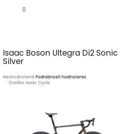
Prejsť
NÁKU
na
obsah
KOŠÍK
Isaac Boson Ultegra Di2 Sonic
Silver
Priemerné
Neohodnotené
Podrobnosti hodnotenia
hodnotenie
Značka:
Isaac Cycle
produktu
je
0,0
z
5
hviezdičiek.