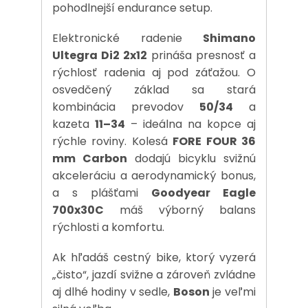
pohodlnejší endurance setup.
Elektronické radenie
Shimano
Ultegra Di2 2x12
prináša presnosť a
rýchlosť radenia aj pod záťažou. O
osvedčený základ sa stará
kombinácia prevodov
50/34
a
kazeta
11–34
– ideálna na kopce aj
rýchle roviny. Kolesá
FORE FOUR 36
mm Carbon
dodajú bicyklu svižnú
akceleráciu a aerodynamický bonus,
a s plášťami
Goodyear Eagle
700x30C
máš výborný balans
rýchlosti a komfortu.
Ak hľadáš cestný bike, ktorý vyzerá
„čisto“, jazdí svižne a zároveň zvládne
aj dlhé hodiny v sedle,
Boson
je veľmi