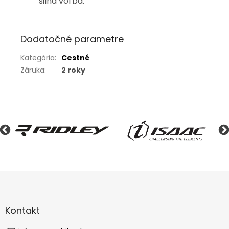
silná voľba.
Dodatočné parametre
Kategória
:
Cestné
Záruka
:
2 roky
Z
á
p
ä
Kontakt
t