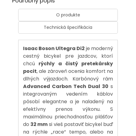
Podrobný popis
O produkte
Technická špecifikácia
Isaac Boson Ultegra Di2
je moderný
cestný bicykel pre jazdcov, ktorí
chcú
rýchly a čistý pretekársky
pocit
, ale zároveň ocenia komfort na
dlhých výjazdoch. Karbónový rám
Advanced Carbon Tech Dual 30
s
integrovaným vedením káblov
pôsobí elegantne a je naladený na
efektívny prenos výkonu. S
maximálnou priechodnosťou plášťov
do
32 mm
si vieš postaviť bicykel buď
na rýchle „race“ tempo, alebo na