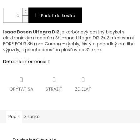
Pridať do košíka
Isaac Boson Ultegra Di2
je karbónový cestný bicykel s
elektronickým radením Shimano Ultegra Di2 2x12 a kolesami
FORE FOUR 36 mm Carbon – rýchly, čistý a pohodlný na dlhé
výjazdy, s priechodnosťou plášťov do 32 mm.
Detailné informácie
OPÝTAŤ SA
STRÁŽIŤ
ZDIEĽAŤ
Popis
Značka