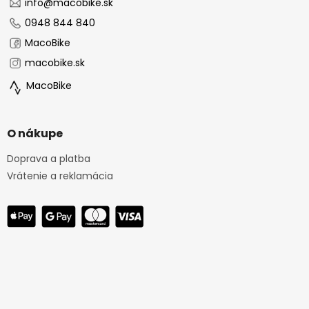
i
info
@
macobike.sk
e
0948 844 840
MacoBike
macobike.sk
MacoBike
O nákupe
Doprava a platba
Vrátenie a reklamácia