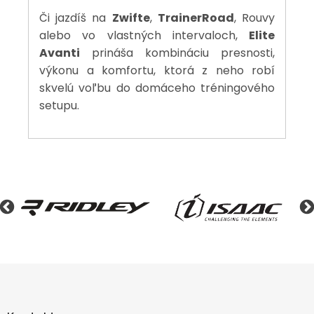
Či jazdíš na
Zwifte
,
TrainerRoad
, Rouvy
alebo vo vlastných intervaloch,
Elite
Avanti
prináša kombináciu presnosti,
výkonu a komfortu, ktorá z neho robí
skvelú voľbu do domáceho tréningového
setupu.
Z
á
p