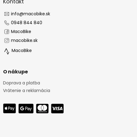
ä
Kontakt
t
i
info
@
macobike.sk
e
0948 844 840
MacoBike
macobike.sk
MacoBike
O nákupe
Doprava a platba
Vrátenie a reklamácia