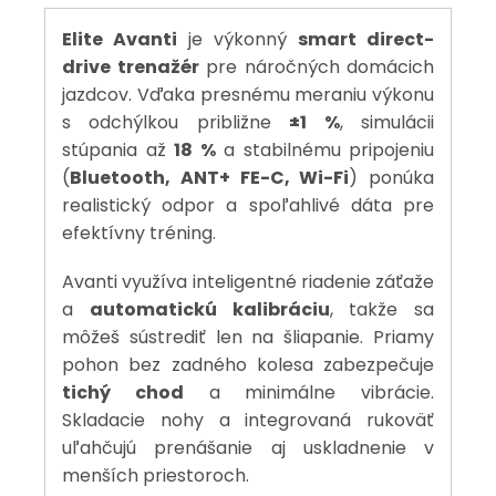
Elite Avanti
je výkonný
smart direct-
drive trenažér
pre náročných domácich
jazdcov. Vďaka presnému meraniu výkonu
s odchýlkou približne
±1 %
, simulácii
stúpania až
18 %
a stabilnému pripojeniu
(
Bluetooth, ANT+ FE-C, Wi-Fi
) ponúka
realistický odpor a spoľahlivé dáta pre
efektívny tréning.
Avanti využíva inteligentné riadenie záťaže
a
automatickú kalibráciu
, takže sa
môžeš sústrediť len na šliapanie. Priamy
pohon bez zadného kolesa zabezpečuje
tichý chod
a minimálne vibrácie.
Skladacie nohy a integrovaná rukoväť
uľahčujú prenášanie aj uskladnenie v
menších priestoroch.