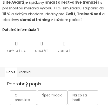
Elite Avanti
je špičkový
smart direct-drive trenažér
s
presnosťou merania výkonu ±1 %, simuláciou stúpania do
18 %
a tichým chodom. Ideálny pre
Zwift
,
TrainerRoad
a
efektívny
domáci tréning
v každom počasí.
Detailné informácie
OPÝTAŤ SA
STRÁŽIŤ
ZDIEĽAŤ
Popis
Značka
Podrobný popis
O
Špecifikácia
Na čo sa
produkte
hodí