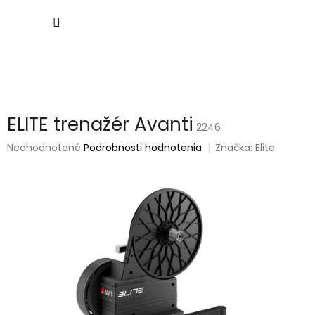
Prejsť
NÁKU
na
obsah
KOŠÍK
ELITE trenažér Avanti
2246
Priemerné
Neohodnotené
Podrobnosti hodnotenia
Značka:
Elite
hodnotenie
produktu
je
0,0
z
5
hviezdičiek.