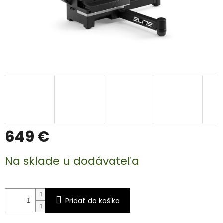
649 €
Jednotková
Na sklade u dodávateľa
cena:
Pridať do košíka