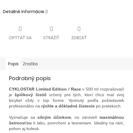
Detailné informácie
OPÝTAŤ SA
STRÁŽIŤ
ZDIEĽAŤ
Popis
Značka
Podrobný popis
CYKLOSTAR Limited Edition / Race
v 500 ml rozprašovači
je
špičkový čistič
určený pre tých, ktorí chcú mať svoj
bicykel vždy v top forme. Vyvinutý podľa požiadaviek
profesionálov na
rýchle a dôkladné čistenie
po pretekoch.
Vyznačuje sa
silným účinkom
, no zároveň
maximálnou
šetrnosťou
k laku, povrchom a tesneniam. Ideálny na rám,
pohon aj kolesá.