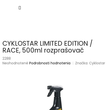
Prejsť
NÁKU
na
obsah
KOŠÍK
CYKLOSTAR LIMITED EDITION /
RACE, 500ml rozprašovač
2288
Priemerné
Neohodnotené
Podrobnosti hodnotenia
Značka:
Cyklostar
hodnotenie
produktu
je
0,0
z
5
hviezdičiek.