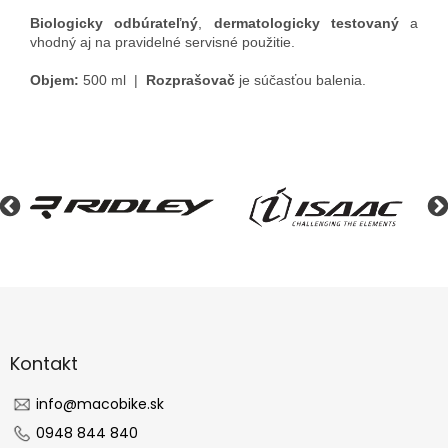
Biologicky odbúrateľný
,
dermatologicky testovaný
a
vhodný aj na pravidelné servisné použitie.
Objem:
500 ml |
Rozprašovač
je súčasťou balenia.
Z
á
p
ä
Kontakt
t
i
info
@
macobike.sk
e
0948 844 840