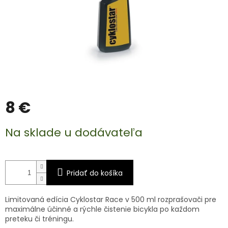
8 €
Jednotková
Na sklade u dodávateľa
cena:
Pridať do košíka
Limitovaná edícia Cyklostar Race v 500 ml rozprašovači pre
maximálne účinné a rýchle čistenie bicykla po každom
preteku či tréningu.