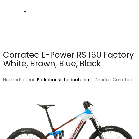
Prejsť
NÁKU
na
obsah
KOŠÍK
Corratec E-Power RS 160 Factory
White, Brown, Blue, Black
Priemerné
Neohodnotené
Podrobnosti hodnotenia
Značka:
Corratec
hodnotenie
produktu
je
0,0
z
5
hviezdičiek.