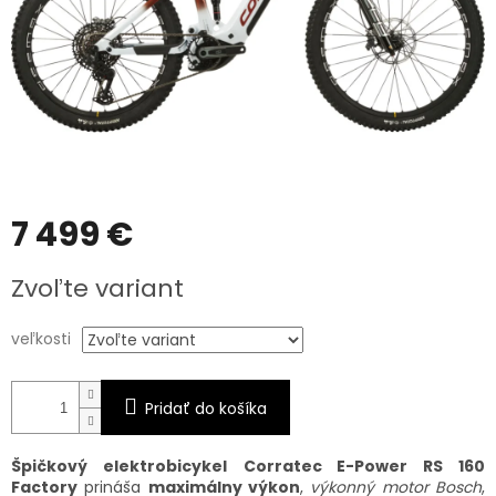
7 499 €
Jednotková
Zvoľte variant
cena:
veľkosti
Pridať do košíka
Špičkový elektrobicykel
Corratec E-Power RS 160
Factory
prináša
maximálny výkon
,
výkonný motor Bosch
,