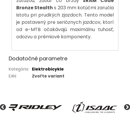
záťažou, zatiaľ čo brzdy
SRAM Code
Bronze Stealth
s 203 mm kotúčmi zaručia
istotu pri prudkých zjazdoch. Tento model
je postavený pre serióznych jazdcov, ktorí
od e-MTB očakávajú maximálnu tuhosť,
odozvu a prémiové komponenty.
Dodatočné parametre
Kategória
:
Elektrobicykle
EAN
:
Zvoľte variant