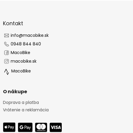
Z
á
p
ä
Kontakt
t
i
info
@
macobike.sk
e
0948 844 840
MacoBike
macobike.sk
MacoBike
O nákupe
Doprava a platba
Vrátenie a reklamácia