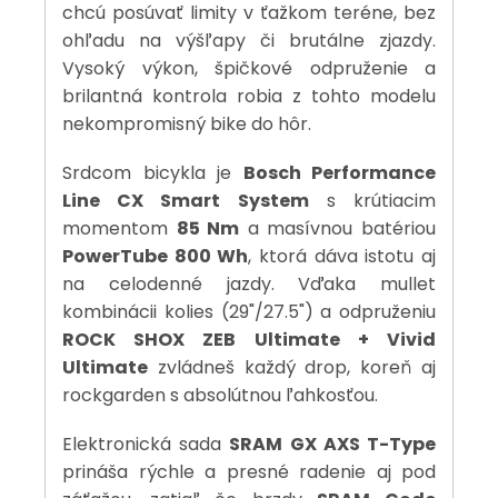
chcú posúvať limity v ťažkom teréne, bez
ohľadu na výšľapy či brutálne zjazdy.
Vysoký výkon, špičkové odpruženie a
brilantná kontrola robia z tohto modelu
nekompromisný bike do hôr.
Srdcom bicykla je
Bosch Performance
Line CX Smart System
s krútiacim
momentom
85 Nm
a masívnou batériou
PowerTube 800 Wh
, ktorá dáva istotu aj
na celodenné jazdy. Vďaka mullet
kombinácii kolies (29"/27.5") a odpruženiu
ROCK SHOX ZEB Ultimate + Vivid
Ultimate
zvládneš každý drop, koreň aj
rockgarden s absolútnou ľahkosťou.
Elektronická sada
SRAM GX AXS T-Type
prináša rýchle a presné radenie aj pod