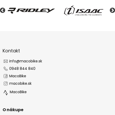
Z
á
p
ä
Kontakt
t
i
info
@
macobike.sk
e
0948 844 840
MacoBike
macobike.sk
MacoBike
O nákupe