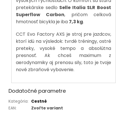
vysokých rýchlostiach. O komfort sa stará
pretekárske sedlo
Selle Italia SLR Boost
Superflow Carbon
, pričom celková
hmotnosť bicykla je iba
7,3 kg
.
CCT Evo Factory AXS je stroj pre jazdcov,
ktorí idú na výsledok: tvrdé tréningy, ostré
preteky, vysoké tempo a absolútna
presnosť. Ak chceš maximum z
aerodynamiky aj prenosu sily, toto je tvoje
nové zbraňové vybavenie.
Dodatočné parametre
Kategória
:
Cestné
EAN
:
Zvoľte variant