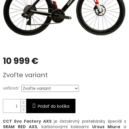
10 999 €
Jednotková
Zvoľte variant
cena:
veľkosti
Pridať do košíka
CCT Evo Factory AXS
je čistokrvný pretekársky špeciál s
SRAM RED AXS
, karbónovými kolesami
Ursus Miura
a