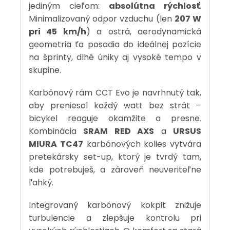
jediným cieľom:
absolútna rýchlosť
.
Minimalizovaný odpor vzduchu (len
207 W
pri 45 km/h
) a ostrá, aerodynamická
geometria ťa posadia do ideálnej pozície
na šprinty, dlhé úniky aj vysoké tempo v
skupine.
Karbónový rám CCT Evo je navrhnutý tak,
aby preniesol každý watt bez strát –
bicykel reaguje okamžite a presne.
Kombinácia
SRAM RED AXS
a
URSUS
MIURA TC47
karbónových kolies vytvára
pretekársky set-up, ktorý je tvrdý tam,
kde potrebuješ, a zároveň neuveriteľne
ľahký.
Integrovaný karbónový kokpit znižuje
turbulencie a zlepšuje kontrolu pri