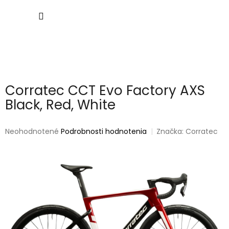
Prejsť
NÁKU
na
obsah
KOŠÍK
Corratec CCT Evo Factory AXS
Black, Red, White
Priemerné
Neohodnotené
Podrobnosti hodnotenia
Značka:
Corratec
hodnotenie
produktu
je
0,0
z
5
hviezdičiek.