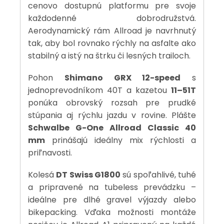
cenovo dostupnú platformu pre svoje
každodenné dobrodružstvá.
Aerodynamický rám Allroad je navrhnutý
tak, aby bol rovnako rýchly na asfalte ako
stabilný a istý na štrku či lesných trailoch.
Pohon
Shimano GRX 12-speed
s
jednoprevodníkom 40T a kazetou
11–51T
ponúka obrovský rozsah pre prudké
stúpania aj rýchlu jazdu v rovine. Plášte
Schwalbe G-One Allroad Classic 40
mm
prinášajú ideálny mix rýchlosti a
priľnavosti.
Kolesá
DT Swiss G1800
sú spoľahlivé, tuhé
a pripravené na tubeless prevádzku –
ideálne pre dlhé gravel výjazdy alebo
bikepacking. Vďaka možnosti montáže