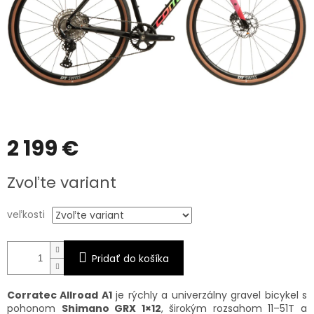
2 199 €
Jednotková
Zvoľte variant
cena:
veľkosti
Pridať do košíka
Corratec Allroad A1
je rýchly a univerzálny gravel bicykel s
pohonom
Shimano GRX 1×12
, širokým rozsahom 11–51T a