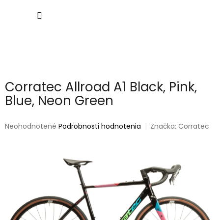
Prejsť
NÁKU
na
obsah
KOŠÍK
Corratec Allroad A1 Black, Pink,
Blue, Neon Green
Priemerné
Neohodnotené
Podrobnosti hodnotenia
Značka:
Corratec
hodnotenie
produktu
je
0,0
z
5
hviezdičiek.