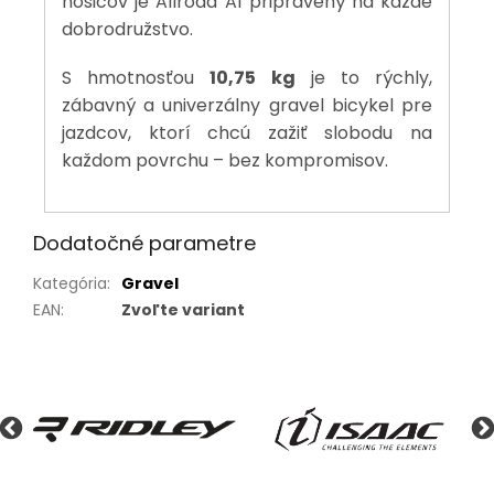
nosičov je Allroad A1 pripravený na každé
dobrodružstvo.
S hmotnosťou
10,75 kg
je to rýchly,
zábavný a univerzálny gravel bicykel pre
jazdcov, ktorí chcú zažiť slobodu na
každom povrchu – bez kompromisov.
Dodatočné parametre
Kategória
:
Gravel
EAN
:
Zvoľte variant