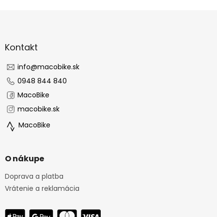
Z
á
p
ä
Kontakt
t
i
info
@
macobike.sk
e
0948 844 840
MacoBike
macobike.sk
MacoBike
O nákupe
Doprava a platba
Vrátenie a reklamácia