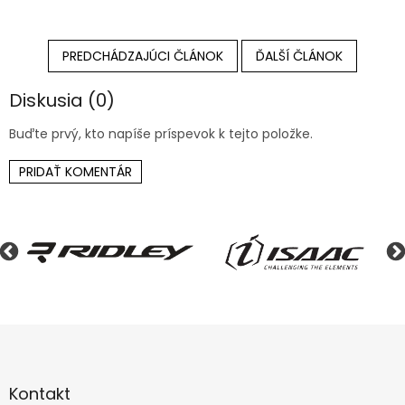
PREDCHÁDZAJÚCI ČLÁNOK
ĎALŠÍ ČLÁNOK
Diskusia (0)
Buďte prvý, kto napíše príspevok k tejto položke.
PRIDAŤ KOMENTÁR
Z
á
p
ä
Kontakt