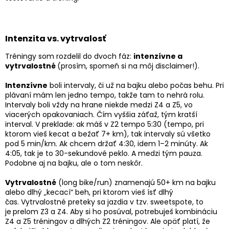
Intenzita vs. vytrvalosť
Tréningy som rozdelil do dvoch fáz:
intenzívne a
vytrvalostné
(prosím, spomeň si na môj disclaimer!).
Intenzívne
boli intervaly, či už na bajku alebo počas behu. Pri
plávaní mám len jedno tempo, takže tam to nehrá rolu.
Intervaly boli vždy na hrane niekde medzi Z4 a Z5, vo
viacerých opakovaniach. Čím vyššia záťaž, tým kratší
interval.
V preklade: ak máš v Z2 tempo 5:30 (tempo, pri
ktorom vieš kecat a bežať 7+ km), tak intervaly sú všetko
pod 5 min/km. Ak chcem držať 4:30, idem 1–2 minúty. Ak
4:05, tak je to 30-sekundové peklo. A medzi tým pauza.
Podobne aj na bajku, ale o tom neskôr.
Vytrvalostné
(long bike/run) znamenajú 50+ km na bajku
alebo dlhý „kecací“ beh, pri ktorom vieš ísť dlhý
čas.
Vytrvalostné preteky sa jazdia v tzv. sweetspote, to
je
prelom Z3 a Z4. Aby si ho posúval, potrebuješ kombináciu
Z4 a Z5 tréningov a dlhých Z2 tréningov. Ale opäť platí, že