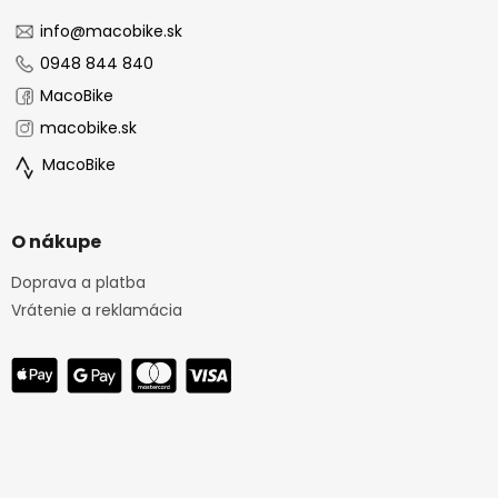
t
i
info
@
macobike.sk
e
0948 844 840
MacoBike
macobike.sk
MacoBike
O nákupe
Doprava a platba
Vrátenie a reklamácia