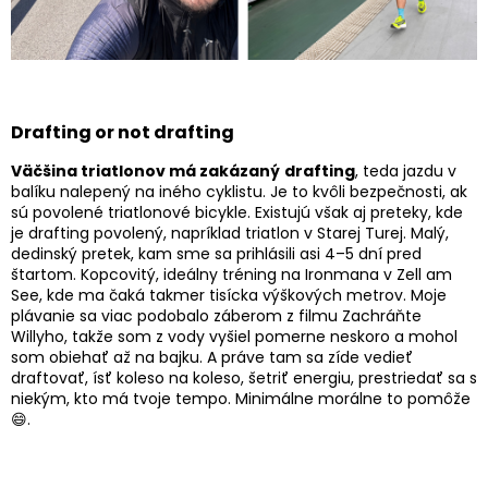
Drafting or not drafting
Väčšina triatlonov má zakázaný
drafting
, teda jazdu v
balíku nalepený na iného cyklistu. Je to kvôli bezpečnosti, ak
sú povolené triatlonové bicykle. Existujú však aj preteky, kde
je drafting povolený, napríklad triatlon v Starej Turej. Malý,
dedinský pretek, kam sme sa prihlásili asi 4–5 dní pred
štartom. Kopcovitý, ideálny tréning na Ironmana v Zell am
See, kde ma čaká takmer tisícka výškových metrov. Moje
plávanie sa viac podobalo záberom z filmu Zachráňte
Willyho, takže som z vody vyšiel pomerne neskoro a mohol
som obiehať až na bajku. A práve tam sa zíde vedieť
draftovať, ísť koleso na koleso, šetriť energiu, prestriedať sa s
niekým, kto má tvoje tempo. Minimálne morálne to pomôže
😄.