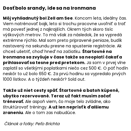
Dosť bolo srandy, ide sa na Ironmana
Môj vyhliadnutý bol Zell am See
. Koncom leta, ideálny čas.
Viem natrénovať bajk, leto si trochu pracovne uvoľniť a trať
má povesť jednej z najkrajších. Okrem tých skoro tisíc
výškových metrov. To má však za následok, že sa vypredá
extrémne rýchlo. Mal som preto pripravené peniaze, budík
nastavený na sekundu presne na spustenie registrácie. Ak
chceš ušetriť, choď hneď na začiatku.
Štartovné na
Ironmana sa zvyšuje v čase takže sa neoplatí čakať a
prihlasovať sa tesne pred pretekom.
Ja som v prvej vlne
zaplatil so všetkými poplatkami niečo cez 500 €. O päť hodín
neskôr to už bolo 650 €. Za prvú hodinu sa vypredalo prvých
1000 lístkov. A o týždeň neskôr? Sold out.
Takže už niet cesty späť. Štartovné a batoh kúpené,
ubytko rezervované. Teraz už fakt musím začať
trénovať.
Ale aspoň viem, čo moje telo zvládne, ako
štruktúrovať tréningy.
A už len neprísť k ďalšiemu
zraneniu
. Ale o tom zas nabudúce.
Článok a fotky: Peťo Brichta