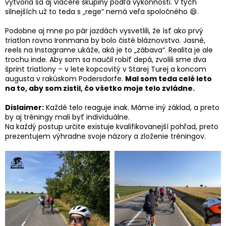
vytvoria sa aj viaceré skupiny podľa výkonnosti. V tých
silnejších už to teda s „rege“ nemá veľa spoločného 😄.
Podobne aj mne po pár jazdách vysvetlili, že ísť ako prvý
triatlon rovno Ironmana by bolo čisté bláznovstvo. Jasné,
reels na Instagrame ukáže, aká je to „zábava“. Realita je ale
trochu inde. Aby som sa naučil robiť depá, zvolili sme dva
šprint triatlony – v lete kopcovitý v Starej Turej a koncom
augusta v rakúskom Podersdorfe.
Mal som teda celé leto
na to, aby som zistil, čo všetko moje telo zvládne.
Dislaimer:
Každé telo reaguje inak. Máme iný základ, a preto
by aj tréningy mali byť individuálne.
Na každý postup určite existuje kvalifikovanejší pohľad, preto
prezentujem výhradne svoje názory a zloženie tréningov.