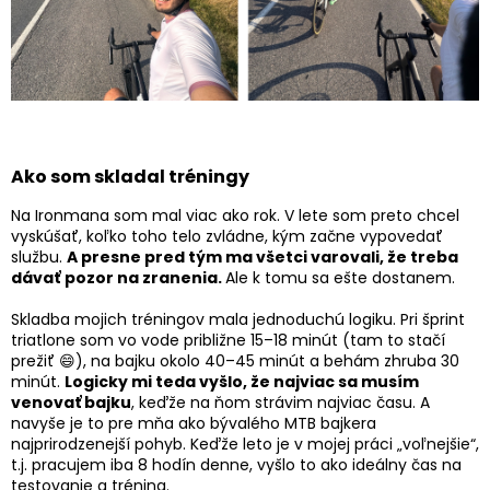
Ako som skladal tréningy
Na Ironmana som mal viac ako rok. V lete som preto chcel
vyskúšať, koľko toho telo zvládne, kým začne vypovedať
službu.
A presne pred tým ma všetci varovali, že treba
dávať
pozor na zranenia.
Ale k tomu sa ešte dostanem.
Skladba mojich tréningov mala jednoduchú logiku. Pri šprint
triatlone som vo vode približne 15–18 minút (tam to stačí
prežiť 😄), na bajku okolo 40–45 minút a behám zhruba 30
minút.
Logicky mi teda vyšlo, že najviac sa musím
venovať bajku
, keďže na ňom strávim najviac času. A
navyše je to pre mňa ako bývalého MTB bajkera
najprirodzenejší pohyb. Keďže leto je v mojej práci „voľnejšie“,
t.j. pracujem iba 8 hodín denne, vyšlo to ako ideálny čas na
testovanie a tréning.