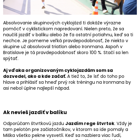
Absolvovanie skupinových cyklojázd ti dokáže výrazne
pomôcť v cyklistickom napredovaní. Nielen preto, že sa
naučíš jazdiť v balíku alebo že ťa ostatní potiahnu, keď sa ti
nechce. Je pomerne veľká pravdepodobnosť, že niekto v
skupine už absolvoval triatlon alebo Ironmana. Aspoň v
Bratislave je tá pravdepodobnosť skoro 100 %. Stačí sa len
spýtať.
Aj vďaka organizovaným cyklojazdám som sa
dozvedel, ako a kde začať.
A tiež to, že ísť do toho po
hlave a prihlásiť sa hneď prvý rok tréningu na Ironmana by
asi nebol úplne najlepší nápad.
Ak nevieš jazdiť v balíku
Odporúčam štvrtkovú jazdu
Jazdím rege štvrtok
. Vždy je
tam pelotón pre začiatočníkov, v ktorom sa ide pomaly a
Miška všetko pekne vysvetlí. Keď sa nazbiera viac ľudí,