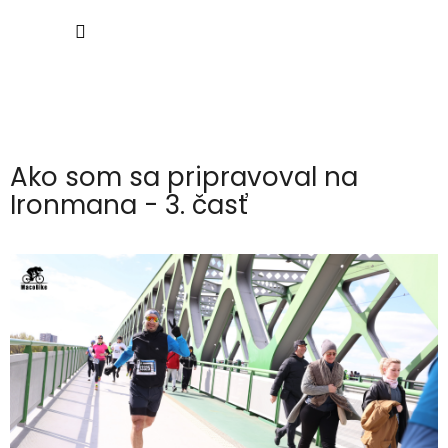
Prejsť
NÁKU
na
obsah
KOŠÍK
Ako som sa pripravoval na
Ironmana - 3. časť