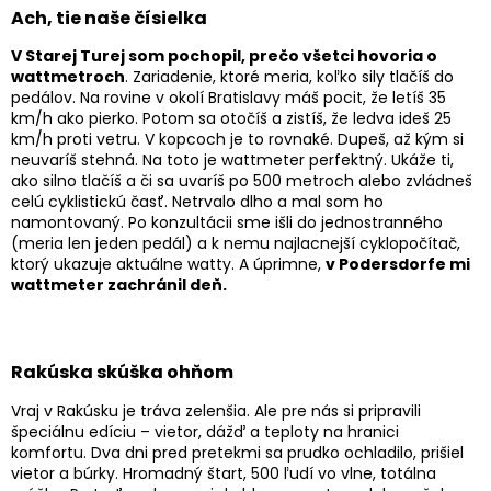
Ach, tie naše čísielka
V Starej Turej som pochopil, prečo všetci hovoria o
wattmetroch
. Zariadenie, ktoré meria, koľko sily tlačíš do
pedálov. Na rovine v okolí Bratislavy máš pocit, že letíš 35
km/h ako pierko. Potom sa otočíš a zistíš, že ledva ideš 25
km/h proti vetru. V kopcoch je to rovnaké. Dupeš, až kým si
neuvaríš stehná. Na toto je wattmeter perfektný. Ukáže ti,
ako silno tlačíš a či sa uvaríš po 500 metroch alebo zvládneš
celú cyklistickú časť. Netrvalo dlho a mal som ho
namontovaný. Po konzultácii sme išli do jednostranného
(meria len jeden pedál) a k nemu najlacnejší cyklopočítač,
ktorý ukazuje aktuálne watty. A úprimne,
v Podersdorfe mi
wattmeter zachránil deň.
Rakúska skúška ohňom
Vraj v Rakúsku je tráva zelenšia. Ale pre nás si pripravili
špeciálnu edíciu – vietor, dážď a teploty na hranici
komfortu. Dva dni pred pretekmi sa prudko ochladilo, prišiel
vietor a búrky. Hromadný štart, 500 ľudí vo vlne, totálna