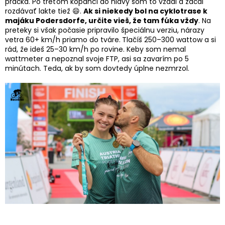
práčka. Po treťom kopanci do hlavy som to vzdal a začal
rozdávať lakte tiež 😄.
Ak si niekedy bol na cyklotrase k
majáku Podersdorfe, určite vieš, že tam fúka vždy
. Na
preteky si však počasie pripravilo špeciálnu verziu, nárazy
vetra 60+ km/h priamo do tváre.
Tlačíš 250–300 wattow a si
rád, že ideš 25–30 km/h po rovine. Keby som nemal
wattmeter a nepoznal svoje FTP, asi sa zavarím po 5
minútach. Teda, ak by som dovtedy úplne nezmrzol.