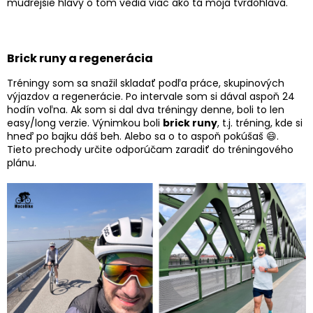
múdrejšie hlavy o tom vedia viac ako tá moja tvrdohlavá.
Brick runy a regenerácia
Tréningy som sa snažil skladať podľa práce, skupinových
výjazdov a regenerácie. Po intervale som si dával aspoň 24
hodín voľna. Ak som si dal dva tréningy denne, boli to len
easy/long verzie. Výnimkou boli
brick runy
, t.j. tréning, kde si
hneď po bajku dáš beh. Alebo sa o to aspoň pokúšaš 😄.
Tieto prechody určite odporúčam zaradiť do tréningového
plánu.