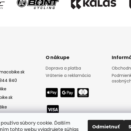
O nákupe
Informá
Doprava a platba
Obchodn
macobike.sk
Vrátenie a reklamácia
Podmienk
844 840
osobných
ike
ike.sk
ike
používa súbory cookie. Ďalším
Odmietnuť
ím tohto webu vyjadrujete súhlas