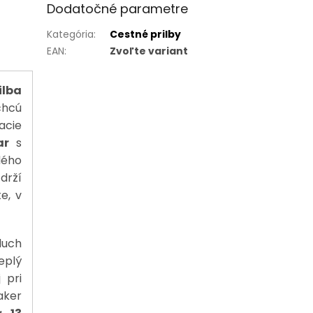
Dodatočné parametre
Kategória
:
Cestné prilby
EAN
:
Zvoľte variant
ilba
chcú
acie
ar
s
dého
drží
e, v
duch
eplý
 pri
aker