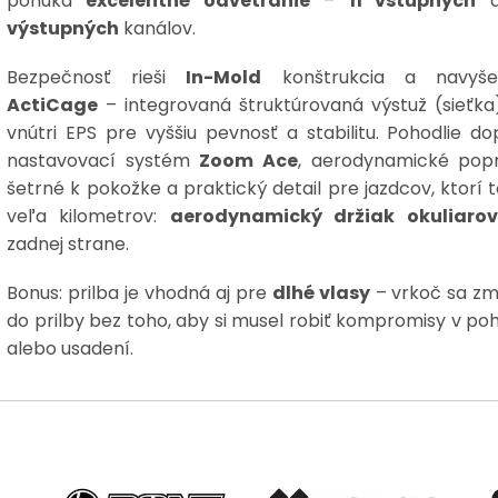
ponúka
excelentné odvetranie
–
11 vstupných
výstupných
kanálov.
Bezpečnosť rieši
In-Mold
konštrukcia a navyše
ActiCage
– integrovaná štruktúrovaná výstuž (sieťka
vnútri EPS pre vyššiu pevnosť a stabilitu. Pohodlie do
nastavovací systém
Zoom Ace
, aerodynamické pop
šetrné k pokožke a praktický detail pre jazdcov, ktorí t
veľa kilometrov:
aerodynamický držiak okuliarov
zadnej strane.
Bonus: prilba je vhodná aj pre
dlhé vlasy
– vrkoč sa zm
do prilby bez toho, aby si musel robiť kompromisy v poh
alebo usadení.