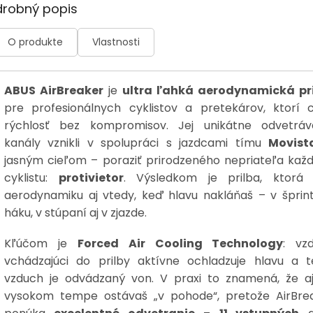
drobný popis
O produkte
Vlastnosti
ABUS AirBreaker
je
ultra ľahká aerodynamická pr
pre profesionálnych cyklistov a pretekárov, ktorí 
rýchlosť bez kompromisov. Jej unikátne odvetráv
kanály vznikli v spolupráci s jazdcami tímu
Movist
jasným cieľom – poraziť prirodzeného nepriateľa kaž
cyklistu:
protivietor
. Výsledkom je prilba, ktorá 
aerodynamiku aj vtedy, keď hlavu nakláňaš – v šprint
háku, v stúpaní aj v zjazde.
Kľúčom je
Forced Air Cooling Technology
: vz
vchádzajúci do prilby aktívne ochladzuje hlavu a t
vzduch je odvádzaný von. V praxi to znamená, že aj
vysokom tempe ostávaš „v pohode“, pretože AirBre