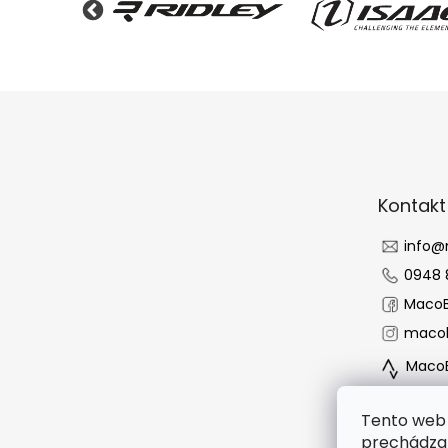
Z
á
p
ä
t
Kontakt
i
e
info
@
0948 
MacoB
macob
MacoB
Tento web 
prechádzan