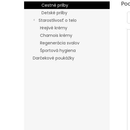
Po
Cestné prilby
Detské prilby
Starostlivosť o telo
Hrejivé krémy
Chamois krémy
Regenerácia svalov
Športová hygiena
Darčekové poukážky