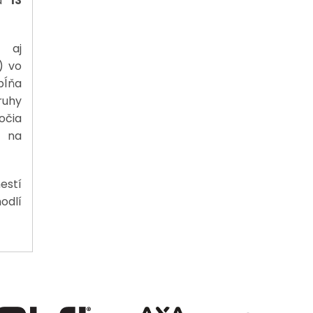
a
13
 aj
) vo
pĺňa
ruhy
očia
na
estí
odlí