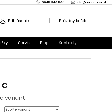
0948 844 840
info@macobike.sk
NÁKUPNÝ
Prázdny košík
Prihlásenie
KOŠÍK
ážky
Servis
Blog
Kontakty
 €
ová
e variant