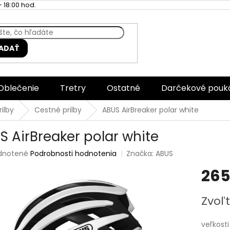
 18:00 hod.
ADAŤ
Oblečenie
Tretry
Ostatné
Darčekové pouk
rilby
Cestné prilby
ABUS AirBreaker polar white
S AirBreaker polar white
rné
dnotené
Podrobnosti hodnotenia
Značka:
ABUS
enie
265
tu
Jednotk
Zvoľt
cena:
čiek.
veľkosti