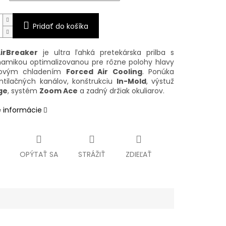
Pridať do košíka
irBreaker
je ultra ľahká pretekárska prilba s
amikou optimalizovanou pre rôzne polohy hlavy
kovým chladením
Forced Air Cooling
. Ponúka
tilačných kanálov, konštrukciu
In-Mold
, výstuž
ge
, systém
Zoom Ace
a zadný držiak okuliarov.
é informácie
OPÝTAŤ SA
STRÁŽIŤ
ZDIEĽAŤ