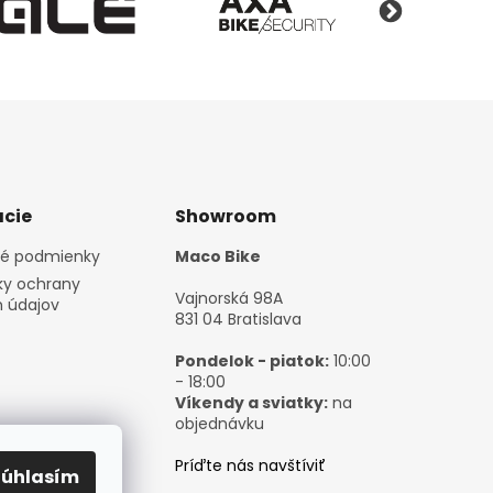
cie
Showroom
é podmienky
Maco Bike
y ochrany
Vajnorská 98A
 údajov
831 04 Bratislava
Pondelok - piatok:
10:00
- 18:00
Víkendy a sviatky:
na
objednávku
Príďte nás navštíviť
Súhlasím