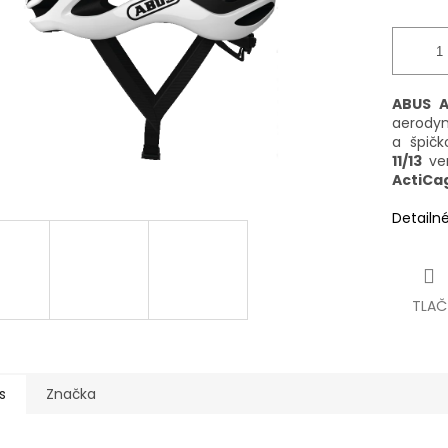
ABUS A
aerodyn
a špič
11/13
ven
ActiCa
Detailn
TLAČ
s
Značka