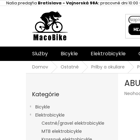
Prejsť
Naša predajňa
Bratislava - Vajnorská 98A:
pracovné dni 10:00 -
na
obsah
HĽ
Služby
Bicykle
Elektrobicykle
Domov
Ostatné
Prilby a okuliare
P
B
ABU
o
Preskočiť
č
Prieme
Kategórie
Neoho
kategórie
n
hodnot
ý
produk
Bicykle
p
je
Elektrobicykle
a
0,0
z
Cestné/gravel elektrobicykle
n
5
e
MTB elektrobicykle
hviezdi
l
Krossové elektrobicykle